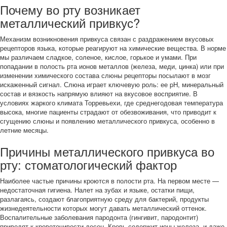
Почему во рту возникает
металлический привкус?
Механизм возникновения привкуса связан с раздражением вкусовых
рецепторов языка, которые реагируют на химические вещества. В норме
мы различаем сладкое, соленое, кислое, горькое и умами. При
попадании в полость рта ионов металлов (железа, меди, цинка) или при
изменении химического состава слюны рецепторы посылают в мозг
искаженный сигнал. Слюна играет ключевую роль: ее pH, минеральный
состав и вязкость напрямую влияют на вкусовое восприятие. В
условиях жаркого климата Торревьехи, где среднегодовая температура
высока, многие пациенты страдают от обезвоживания, что приводит к
сгущению слюны и появлению металлического привкуса, особенно в
летние месяцы.
Причины металлического привкуса во
рту: стоматологический фактор
Наиболее частые причины кроются в полости рта. На первом месте —
недостаточная гигиена. Налет на зубах и языке, остатки пищи,
разлагаясь, создают благоприятную среду для бактерий, продукты
жизнедеятельности которых могут давать металлический оттенок.
Воспалительные заболевания пародонта (гингивит, пародонтит)
приводят к кровоточивости десен. Кровь содержит ионы железа, и даже