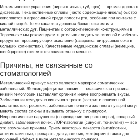
Металлические украшения (пирсинг языка, губ, щек) — прямая дорога к
дисгевзии. Некачественные сплавы (часто содержащие никель) быстро
окисляются в агрессивной среде полости рта, особенно при контакте с
кислой пищей. То же касается дешевых брекет-систем или
металлических дуг. Пациентам с ортодонтическими конструкциями в
Торревьехе мы рекомендуем тщательно следить за гигиеной и избегать
продуктов, провоцирующих окисление (газировка, цитрусовые соки в
больших количествах). Качественные медицинские сплавы (немецкие,
швейцарские) окисляются значительно меньше.
Причины, не связанные со
стоматологией
Металлический привкус часто является маркером соматических
заболеваний. Железодефицитная анемия — классическая причина:
низкий гемоглобин заставляет организм иначе воспринимать вкусы.
Заболевания желудочно-кишечного тракта (гастрит с пониженной
кислотностью, рефлюкс, заболевания печени и желчного пузыря) могут
менять состав слюны и вызывать отрыжку с привкусом.
Неврологические нарушения (повреждение лицевого нерва), сахарный
диабет, заболевания почек, ЛОР-патологии (синусит, тонзиллит) — все
это возможные причины. Прием некоторых лекарств (антибиотики,
антигистаминные, препараты для давления, метформин) также дает
побочный эффект в виде металлического привкуса.