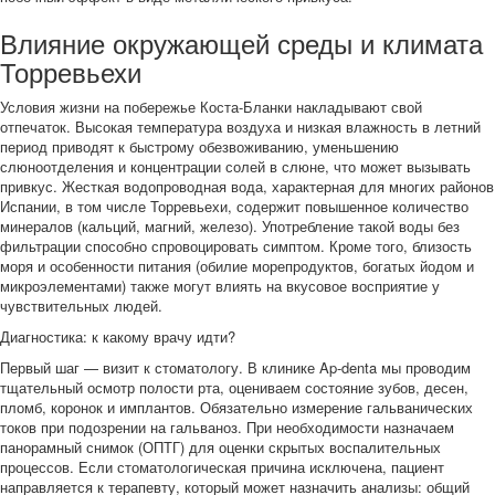
Влияние окружающей среды и климата
Торревьехи
Условия жизни на побережье Коста-Бланки накладывают свой
отпечаток. Высокая температура воздуха и низкая влажность в летний
период приводят к быстрому обезвоживанию, уменьшению
слюноотделения и концентрации солей в слюне, что может вызывать
привкус. Жесткая водопроводная вода, характерная для многих районов
Испании, в том числе Торревьехи, содержит повышенное количество
минералов (кальций, магний, железо). Употребление такой воды без
фильтрации способно спровоцировать симптом. Кроме того, близость
моря и особенности питания (обилие морепродуктов, богатых йодом и
микроэлементами) также могут влиять на вкусовое восприятие у
чувствительных людей.
Диагностика: к какому врачу идти?
Первый шаг — визит к стоматологу. В клинике Ap-denta мы проводим
тщательный осмотр полости рта, оцениваем состояние зубов, десен,
пломб, коронок и имплантов. Обязательно измерение гальванических
токов при подозрении на гальваноз. При необходимости назначаем
панорамный снимок (ОПТГ) для оценки скрытых воспалительных
процессов. Если стоматологическая причина исключена, пациент
направляется к терапевту, который может назначить анализы: общий