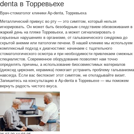
denta в Торревьехе
Врач-стоматолог клиники Ap-denta, Торревьеха
Металлический привкус во рту — это симптом, который нельзя
игнорировать. Он может быть безобидным следствием обезвоживания в
жаркий день на пляже Торревьехи, а может сигнализировать о
серьезных нарушениях в организме, от гальванического синдрома до
скрытой анемии или патологии печени. В нашей клинике мы используем
комплексный подход к диагностике: начинаем с тщательного
стоматологического осмотра и при необходимости привлекаем смежных
специалистов. Современное оборудование позволяет нам точно
определять причины, а использование биосовместимых материалов
(диоксид циркония, керамика) помогает устранить проблему гальванизма
навсегда. Если вас беспокоит этот симптом, не откладывайте визит.
Запишитесь на консультацию в Ap-denta в Торревьехе — мы поможем
вернуть радость чистого вкуса.
26-07-20 11:55:35