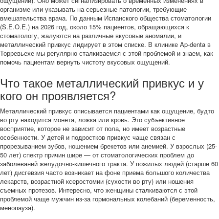
ощущений). Оно может сигнализировать о временных изменениях в
организме или указывать на серьезные патологии, требующие
вмешательства врача. По данным Испанского общества стоматологии
(S.E.O.E.) на 2026 год, около 15% пациентов, обращающихся к
стоматологу, жалуются на различные вкусовые аномалии, и
металлический привкус лидирует в этом списке. В клинике Ap-denta в
Торревьехе мы регулярно сталкиваемся с этой проблемой и знаем, как
помочь пациентам вернуть чистоту вкусовых ощущений.
Что такое металлический привкус и у
кого он проявляется?
Металлический привкус описывается пациентами как ощущение, будто
во рту находится монета, ложка или кровь. Это субъективное
восприятие, которое не зависит от пола, но имеет возрастные
особенности. У детей и подростков привкус чаще связан с
прорезыванием зубов, ношением брекетов или анемией. У взрослых (25-
50 лет) спектр причин шире — от стоматологических проблем до
заболеваний желудочно-кишечного тракта. У пожилых людей (старше 60
лет) дисгевзия часто возникает на фоне приема большого количества
лекарств, возрастной ксеростомии (сухости во рту) или ношения
съемных протезов. Интересно, что женщины сталкиваются с этой
проблемой чаще мужчин из-за гормональных колебаний (беременность,
менопауза).