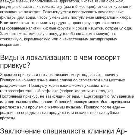
дважды в день, использование ирригатора, чистка языка скребком),
регулярные визиты к стоматологу (раз в 6 месяцев), отказ от курения и
ограничение алкоголя. Рекомендуется использовать качественные
фильтры для воды, чтобы уменьшить поступление минералов и хлора.
В питании стоит ограничить продукты, провоцирующие окисление:
газированные напитки, кислые фрукты и соки в избытке, острые блюда.
Замените металлическую посуду (особенно алюминиевую) на
стеклянную, керамическую или с качественным антипригарным
покрытием.
Виды и локализация: о чем говорит
привкус?
Характер привкуса и его локализация могут подсказать причину.
Привкус на кончике языка чаще связан со стоматитом или местным
раздражением. Привкус у корня языка может указывать на
гастроэзофагеальный рефлюкс (заброс кислоты из желудка).
Постоянный привкус, не зависящий от еды, чаще говорит о гальванизме
или системном заболевании. Утренний привкус может быть признаком
рефлюкса или проблем с желчным пузырем. Привкус после еды —
реакция на определенные продукты или некачественные зубные
протезы.
Заключение специалиста клиники Ap-