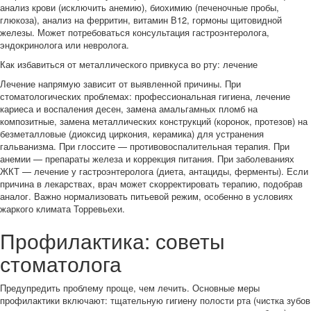
анализ крови (исключить анемию), биохимию (печеночные пробы,
глюкоза), анализ на ферритин, витамин В12, гормоны щитовидной
железы. Может потребоваться консультация гастроэнтеролога,
эндокринолога или невролога.
Как избавиться от металлического привкуса во рту: лечение
Лечение напрямую зависит от выявленной причины. При
стоматологических проблемах: профессиональная гигиена, лечение
кариеса и воспаления десен, замена амальгамных пломб на
композитные, замена металлических конструкций (коронок, протезов) на
безметалловые (диоксид циркония, керамика) для устранения
гальванизма. При глоссите — противовоспалительная терапия. При
анемии — препараты железа и коррекция питания. При заболеваниях
ЖКТ — лечение у гастроэнтеролога (диета, антациды, ферменты). Если
причина в лекарствах, врач может скорректировать терапию, подобрав
аналог. Важно нормализовать питьевой режим, особенно в условиях
жаркого климата Торревьехи.
Профилактика: советы
стоматолога
Предупредить проблему проще, чем лечить. Основные меры
профилактики включают: тщательную гигиену полости рта (чистка зубов