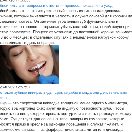
бной имплант: вопросы и ответы — процесс, показания и уход
бной имплант — это искусственный корень из титана или диоксида
ркония, который вживляется в челюсть и служит основой для коронки и
съёмного протеза. Он заменяет утраченный зуб функционально и
тетически, а главное — тормозит убыль костной ткани, неизбежную при
стом промежутке. Процесс от установки до постоянной коронки занимает
 3 до 6 месяцев; в отдельных случаях с немедленной нагрузкой корону
танавливают в день операции.
26-07-02 12:57:57
о такое зубные виниры: виды, срок службы и когда они действительно
ужны
ниp — это сверхтонкая накладка толщиной менее одного миллиметра,
торую врач-ортопед фиксирует на видимую поверхность зуба, чтобы
менить его цвет, скорректировать контур или закрыть промежуток между
бами. Существует два основных типа: виниры из композита, которые
носятся прямо в кресле за одно-два посещения и служат 4–8 лет, и
рамические виниры — из фарфора, дисиликата лития или диоксида