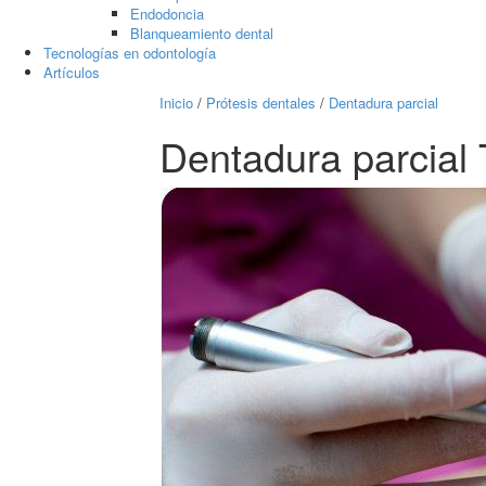
Endodoncia
Blanqueamiento dental
Tecnologías en odontología
Artículos
Inicio
/
Prótesis dentales
/
Dentadura parcial
Dentadura parcial 