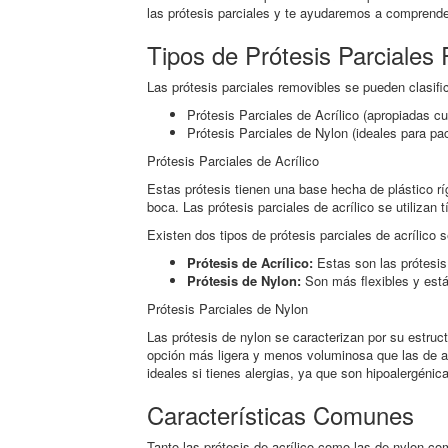
las prótesis parciales y te ayudaremos a comprender
Tipos de Prótesis Parciales
Las prótesis parciales removibles se pueden clasifi
Prótesis Parciales de Acrílico (apropiadas c
Prótesis Parciales de Nylon (ideales para pac
Prótesis Parciales de Acrílico
Estas prótesis tienen una base hecha de plástico ríg
boca. Las prótesis parciales de acrílico se utiliza
Existen dos tipos de prótesis parciales de acrílico 
Prótesis de Acrílico:
Estas son las prótesis 
Prótesis de Nylon:
Son más flexibles y está
Prótesis Parciales de Nylon
Las prótesis de nylon se caracterizan por su estruct
opción más ligera y menos voluminosa que las de a
ideales si tienes alergias, ya que son hipoalergénic
Características Comunes
Tanto las prótesis de acrílico como las de nylon c