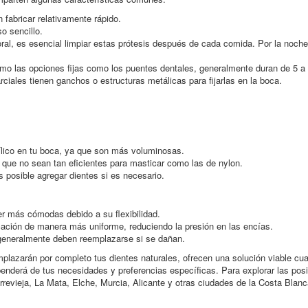
fabricar relativamente rápido.
o sencillo.
ral, es esencial limpiar estas prótesis después de cada comida. Por la noche,
mo las opciones fijas como los puentes dentales, generalmente duran de 5 a
iales tienen ganchos o estructuras metálicas para fijarlas en la boca.
ílico en tu boca, ya que son más voluminosas.
 que no sean tan eficientes para masticar como las de nylon.
 posible agregar dientes si es necesario.
er más cómodas debido a su flexibilidad.
cación de manera más uniforme, reduciendo la presión en las encías.
 generalmente deben reemplazarse si se dañan.
emplazarán por completo tus dientes naturales, ofrecen una solución viable c
penderá de tus necesidades y preferencias específicas. Para explorar las posi
revieja, La Mata, Elche, Murcia, Alicante y otras ciudades de la Costa Blanca 