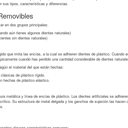
 sus tipos, características y diferencias.
 Removibles
car en dos grupos principales:
uando aún tienes algunos dientes naturales)
ientes sin dientes naturales)
ido que imita las encías, a la cual se adhieren dientes de plástico. Cuando es
n típicamente cuando has perdido una cantidad considerable de dientes naturale
según el material del que están hechas:
clásicas de plástico rígido.
n hechas de plástico elástico.
ura metálica y línea de encías de plástico. Los dientes artificiales se adhiere
crílico. Su estructura de metal delgada y los ganchos de sujeción las hac
as.
omparten algunas características comunes: